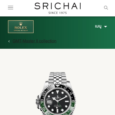
เมนู
GMT-Master II collection