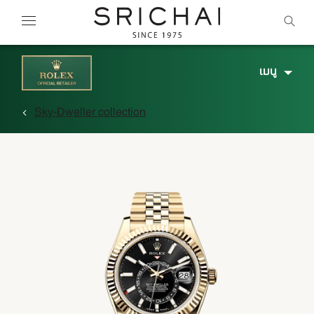
เมนู
Sky-Dweller collection