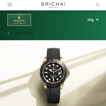
เมนู
นาฬิกา Rolex